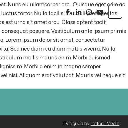
eet. Nunc eu ullamcorper orci. Quisque eget odio ac
uctus tortor. Nulla facilisi. Duis aliquet egestas
as est urna sit amet arcu. Class aptent taciti
eo consequat posuere. Vestibulum ante ipsum primis
gna. Lorem ipsum dolor sit amet, consectetur
orta. Sed nec diam eu diam mattis viverra. Nulla
. Vestibulum mollis mauris enim. Morbi euismod
 dignissim. Morbi a enim in magna semper
el nisi. Aliquam erat volutpat. Mauris vel neque sit
Designed by
Letford Media