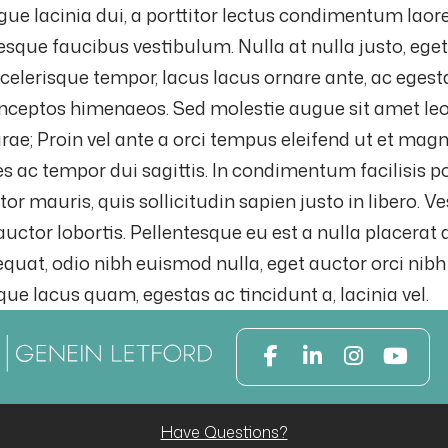
gue lacinia dui, a porttitor lectus condimentum laor
sque faucibus vestibulum. Nulla at nulla justo, eget l
 scelerisque tempor, lacus lacus ornare ante, ac egest
r inceptos himenaeos. Sed molestie augue sit amet l
Curae; Proin vel ante a orci tempus eleifend ut et ma
es ac tempor dui sagittis. In condimentum facilisis p
tor mauris, quis sollicitudin sapien justo in libero
tor lobortis. Pellentesque eu est a nulla placerat
at, odio nibh euismod nulla, eget auctor orci nibh v
e lacus quam, egestas ac tincidunt a, lacinia vel.
Have Questions?