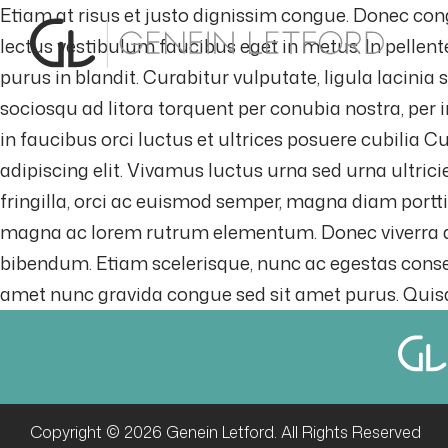
Etiam at risus et justo dignissim congue. Donec con
lectus vestibulum faucibus eget in metus. In pellente
purus in blandit. Curabitur vulputate, ligula lacinia
sociosqu ad litora torquent per conubia nostra, pe
in faucibus orci luctus et ultrices posuere cubilia 
adipiscing elit. Vivamus luctus urna sed urna ultrici
fringilla, orci ac euismod semper, magna diam portti
magna ac lorem rutrum elementum. Donec viverra auc
bibendum. Etiam scelerisque, nunc ac egestas consequ
amet nunc gravida congue sed sit amet purus. Quisqu
Copyright © 2026 Genein Letford. All Rights Reserved